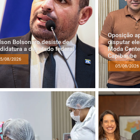
Oposição a
lson Bolsonaro desiste de
disputar ele
didatura a deputado federal
Moda Cente
Capibaribe
5/08/2026
05/08/2026