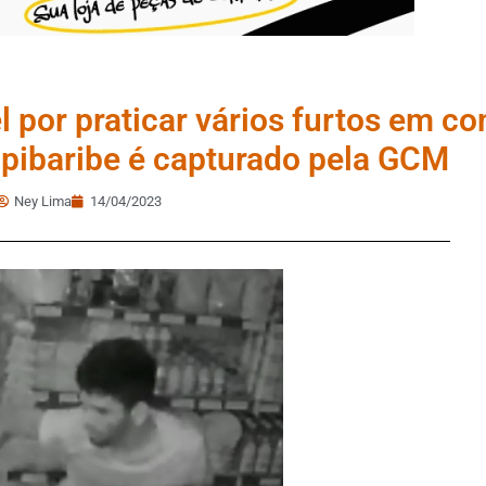
 por praticar vários furtos em c
apibaribe é capturado pela GCM
Ney Lima
14/04/2023