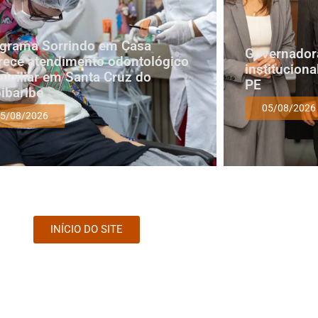
grama Sorrindo em Casa
Governadora
rece atendimento odontológico
institucion
iciliar em Santa Cruz do
PE
ibaribe
05/08/2026
5/08/2026
INÍCIO DO SITE