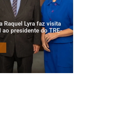
 Raquel Lyra faz visita
al ao presidente do TRE-