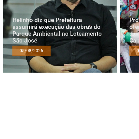
Helinho diz que Prefeitura
Pro
assumirá execução das obras do
ofe
Parque Ambiental no Loteamento
dom
São José
Cap
05/08/2026
0