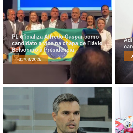
PL oficializa Alfredo Gaspar como
Adi
candidato a vice na chapa de Flávio
can
Bolsonaro à Presidência
0
05/08/2026