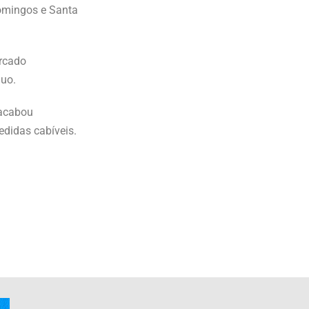
Domingos e Santa
rcado
duo.
 acabou
edidas cabíveis.