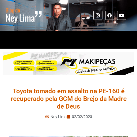
Toyota tomado em assalto na PE-160 é
recuperado pela GCM do Brejo da Madre
de Deus
Ney Lima
02/02/2023