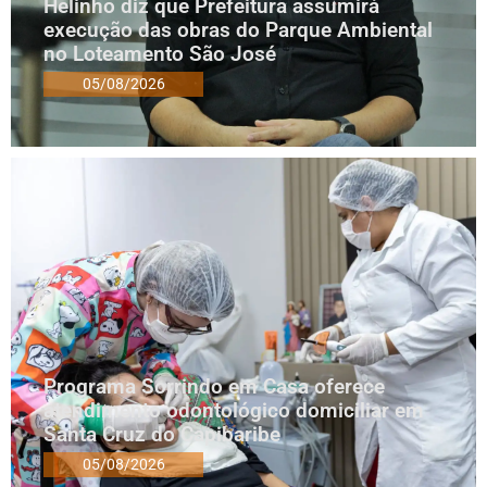
Helinho diz que Prefeitura assumirá
execução das obras do Parque Ambiental
no Loteamento São José
05/08/2026
Programa Sorrindo em Casa oferece
atendimento odontológico domiciliar em
Santa Cruz do Capibaribe
05/08/2026