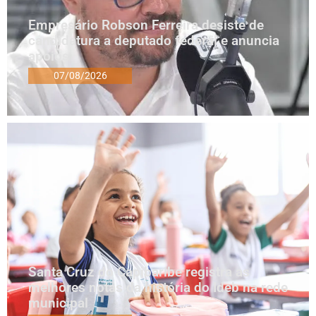
Empresário Robson Ferreira desiste de
candidatura a deputado federal e anuncia
apoios
07/08/2026
Santa Cruz do Capibaribe registra as
melhores notas da história do Ideb na rede
municipal