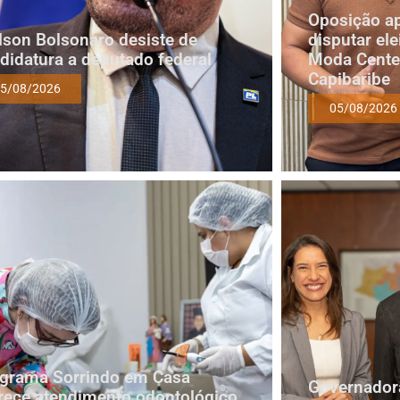
Oposição a
lson Bolsonaro desiste de
disputar ele
didatura a deputado federal
Moda Cente
Capibaribe
5/08/2026
05/08/2026
grama Sorrindo em Casa
Governadora
rece atendimento odontológico