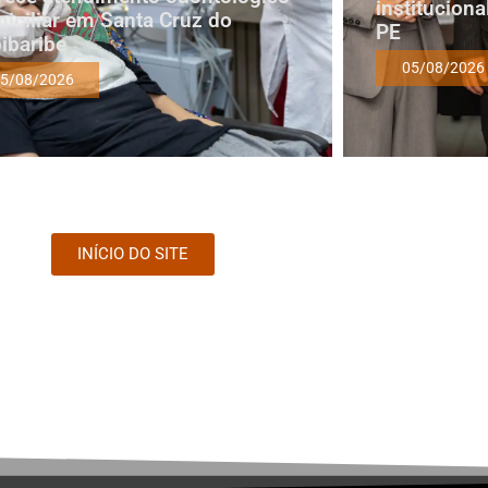
institucion
iciliar em Santa Cruz do
PE
ibaribe
05/08/2026
5/08/2026
INÍCIO DO SITE