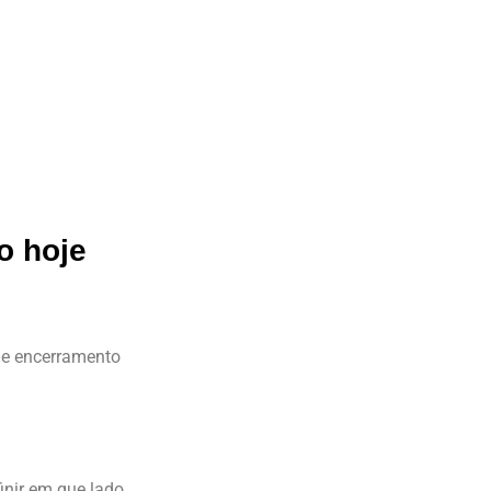
o hoje
s de encerramento
inir em que lado