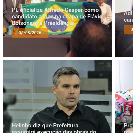
PL oficializa Alfredo Gaspar como
Adi
candidato a vice na chapa de Flávio
can
Bolsonaro à Presidência
0
05/08/2026
Helinho diz que Prefeitura
Pro
assumirá execução das obras do
ofe