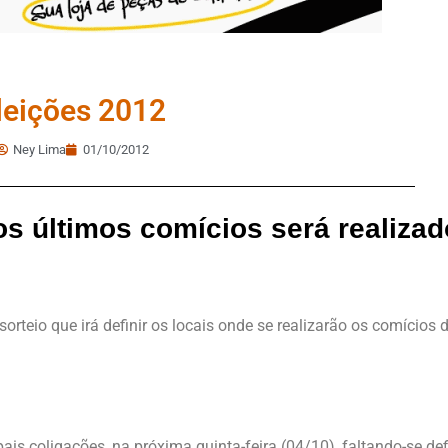
leições 2012
Ney Lima
01/10/2012
dos últimos comícios será realizad
o sorteio que irá definir os locais onde se realizarão os comício
ais coligações, na próxima quinta-feira (04/10), faltando-se def