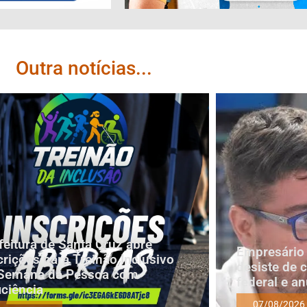
Outra notícias...
feitura de Santa Cruz abre
Empresário 
crições para Treinão Inclusivo
desiste de 
Semana da Pessoa com
federal e a
iciência
07/08/2026