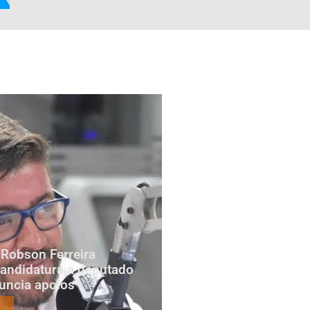
Robson Ferreira
candidatura a deputado
nuncia apoios