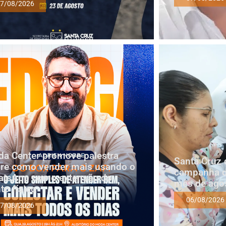
7/08/2026
a Center promove palestra
Santa Cruz 
re como vender mais usando o
campanha d
tsApp como extensão do
mês de ago
to físico
06/08/2026
7/08/2026