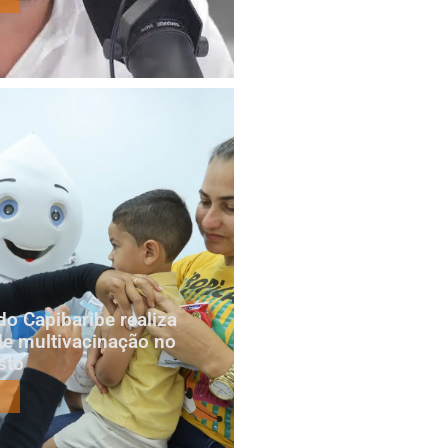
do Capibaribe realiza
e multivacinação no
sto