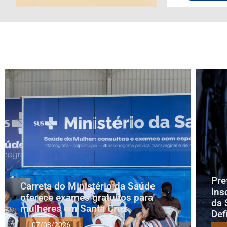
Pre
Carreta do Ministério da Saúde
ins
oferece exames gratuitos para
da 
mulheres em Santa Cruz
Def
07/08/2026