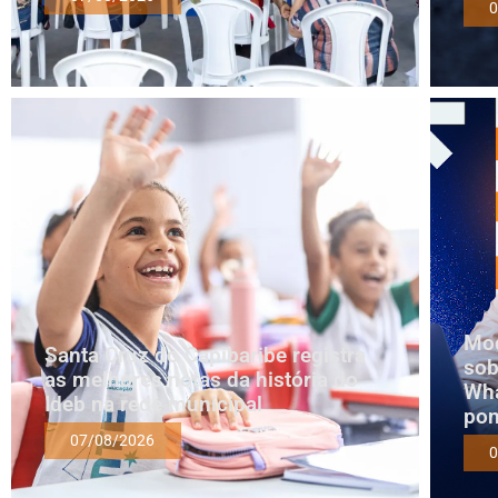
0
Mod
Santa Cruz do Capibaribe registra
sob
as melhores notas da história do
Wha
Ideb na rede municipal
pon
07/08/2026
0