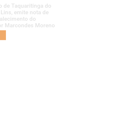
to de Taquaritinga do
 Lins, emite nota de
falecimento do
or Marcondes Moreno