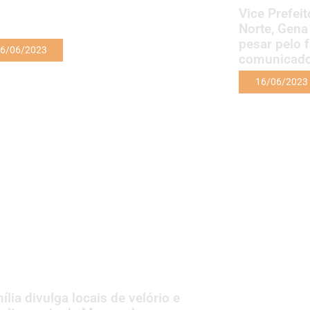
Vice Prefei
Norte, Gena
pesar pelo 
6/06/2023
comunicad
16/06/2023
ília divulga locais de velório e