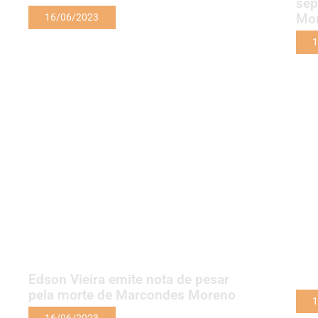
sep
Mo
16/06/2023
1
Edson Vieira emite nota de pesar
pela morte de Marcondes Moreno
1