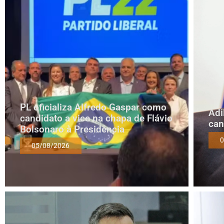
PL oficializa Alfredo Gaspar como
Adi
candidato a vice na chapa de Flávio
can
Bolsonaro à Presidência
0
05/08/2026