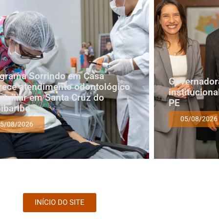
grama Sorrindo em Casa
Governadora
rece atendimento odontológico
institucion
iciliar em Santa Cruz do
PE
ibaribe
05/08/2026
5/08/2026
INÍCIO DO SITE