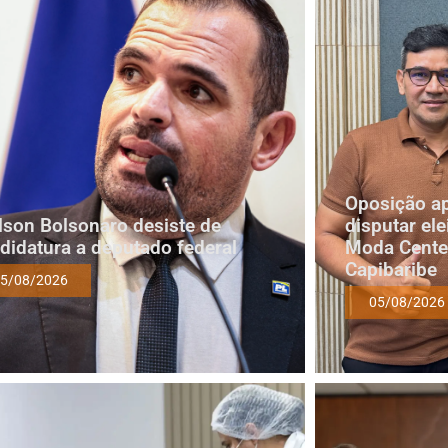
Oposição a
lson Bolsonaro desiste de
disputar ele
didatura a deputado federal
Moda Cente
Capibaribe
5/08/2026
05/08/2026