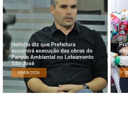
Helinho diz que Prefeitura
Pro
assumirá execução das obras do
ofe
Parque Ambiental no Loteamento
dom
São José
Cap
05/08/2026
0