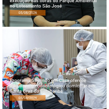
execução das obras do Parque Ambiental
no Loteamento São José
05/08/2026
Programa Sorrindo em Casa oferece
atendimento odontológico domiciliar em
Santa Cruz do Capibaribe
05/08/2026