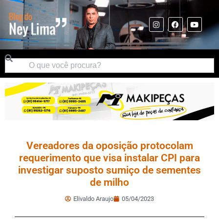
Vereadores da oposição protocolam
requerimento que visa instalar CPI para
investigar suposto sumiço de sementes
de milho
Elivaldo Araujo
05/04/2023