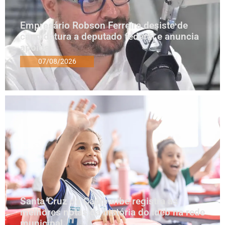
Empresário Robson Ferreira desiste de
candidatura a deputado federal e anuncia
apoios
07/08/2026
Santa Cruz do Capibaribe registra as
melhores notas da história do Ideb na rede
municipal