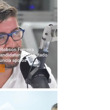
Robson Ferreira
candidatura a deputado
nuncia apoios