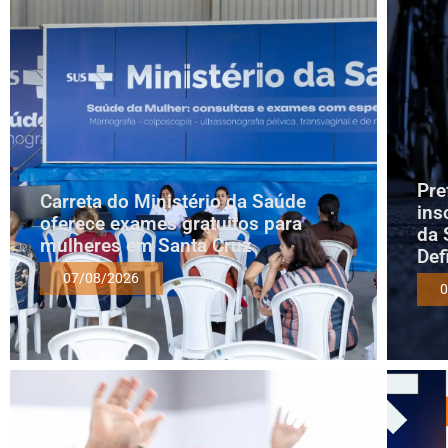
Pre
Carreta do Ministério da Saúde
ins
oferece exames gratuitos para
da 
mulheres em Santa Cruz
Def
07/08/2026
0