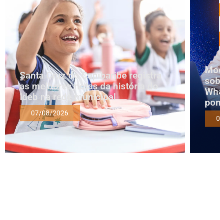
Mod
Santa Cruz do Capibaribe registra
sob
as melhores notas da história do
Wha
Ideb na rede municipal
pon
07/08/2026
0