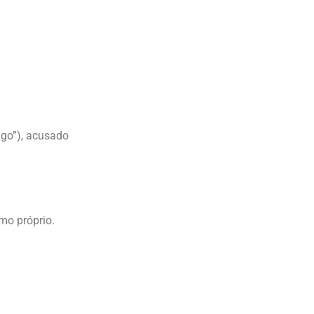
ago”), acusado
mo próprio.