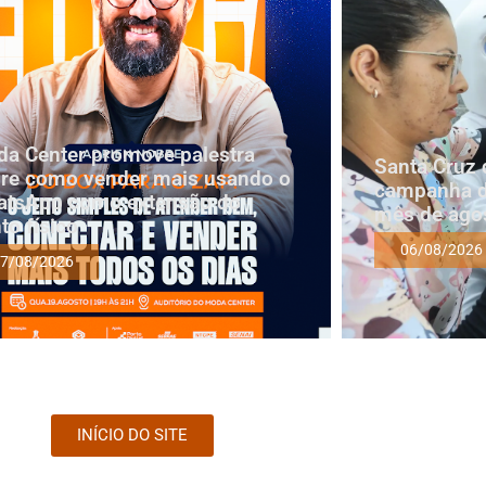
a Center promove palestra
Santa Cruz 
re como vender mais usando o
campanha d
tsApp como extensão do
mês de ago
to físico
06/08/2026
7/08/2026
INÍCIO DO SITE