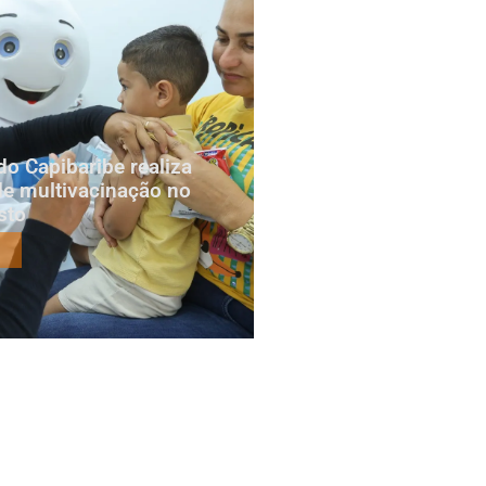
do Capibaribe realiza
e multivacinação no
sto