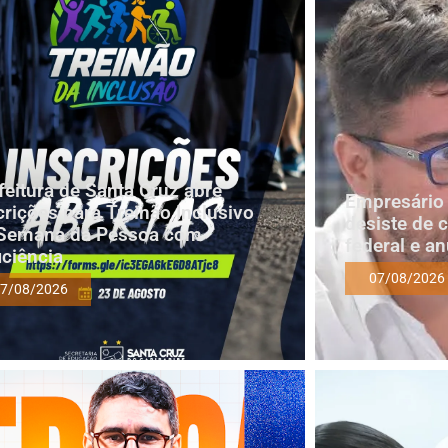
feitura de Santa Cruz abre
Empresário 
crições para Treinão Inclusivo
desiste de 
Semana da Pessoa com
federal e a
iciência
07/08/2026
7/08/2026