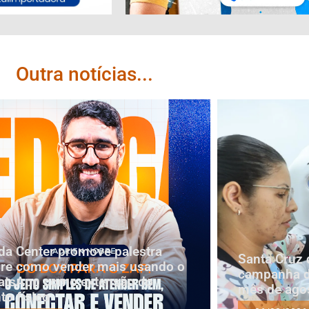
Outra notícias...
a Center promove palestra
Santa Cruz 
re como vender mais usando o
campanha d
tsApp como extensão do
mês de ago
to físico