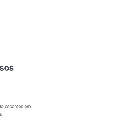
rsos
dolescentes em
s