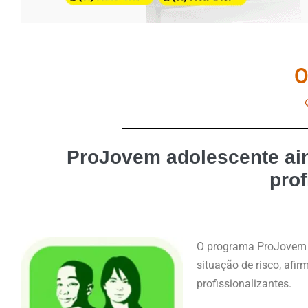
O
ProJovem adolescente ain
prof
O programa ProJovem A
situação de risco, afi
profissionalizantes.