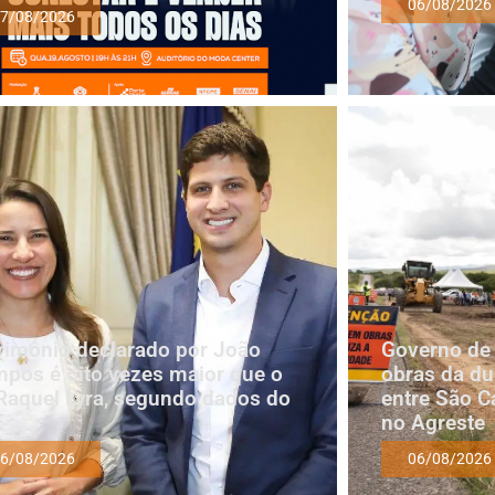
06/08/2026
7/08/2026
rimônio declarado por João
Governo de
pos é oito vezes maior que o
obras da du
Raquel Lyra, segundo dados do
entre São C
E
no Agreste
6/08/2026
06/08/2026