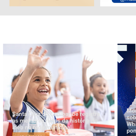
Mod
Santa Cruz do Capibaribe registra
sob
as melhores notas da história do
Wha
Ideb na rede municipal
pon