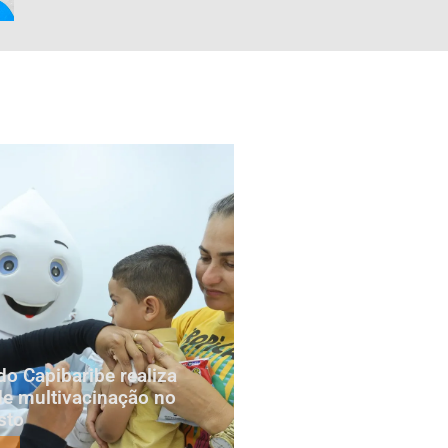
do Capibaribe realiza
e multivacinação no
sto