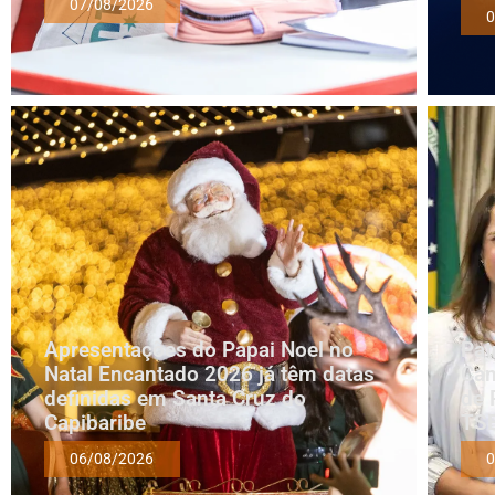
07/08/2026
0
Apresentações do Papai Noel no
Pat
Natal Encantado 2026 já têm datas
Cam
definidas em Santa Cruz do
de 
Capibaribe
TS
06/08/2026
0