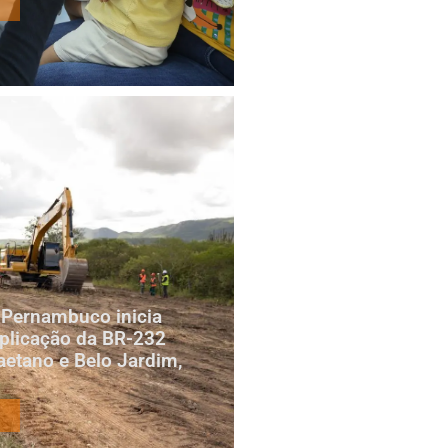
 Pernambuco inicia
plicação da BR-232
aetano e Belo Jardim,