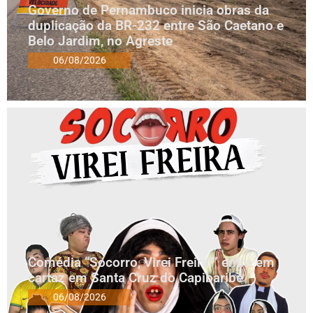
Governo de Pernambuco inicia obras da
duplicação da BR-232 entre São Caetano e
Belo Jardim, no Agreste
06/08/2026
Comédia “Socorro, Virei Freira!” entra em
cartaz em Santa Cruz do Capibaribe
06/08/2026