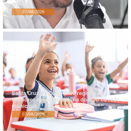
apoios
07/08/2026
Santa Cruz do Capibaribe registra as
melhores notas da história do Ideb na rede
municipal
07/08/2026