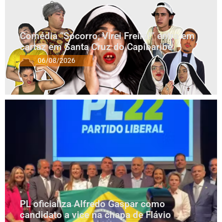
Comédia “Socorro, Virei Freira!” entra em
cartaz em Santa Cruz do Capibaribe
06/08/2026
PL oficializa Alfredo Gaspar como
candidato a vice na chapa de Flávio