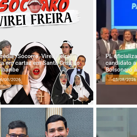
édia “Socorro, Virei Freira!”
PL oficiali
ra em cartaz em Santa Cruz do
candidato a
ibaribe
Bolsonaro à
6/08/2026
05/08/2026