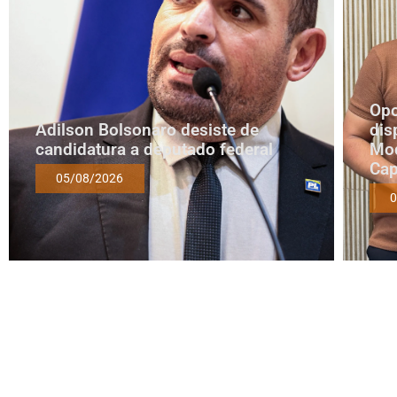
Opo
Adilson Bolsonaro desiste de
dis
candidatura a deputado federal
Mod
Cap
05/08/2026
0