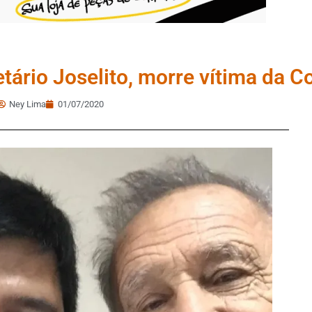
tário Joselito, morre vítima da C
Ney Lima
01/07/2020