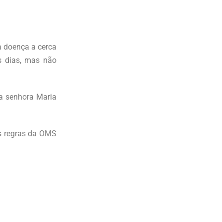
a doença a cerca
s dias, mas não
 a senhora Maria
as regras da OMS