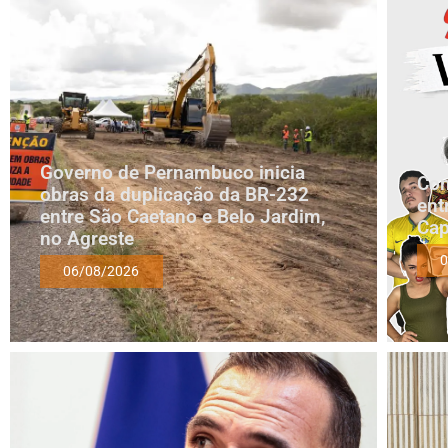
Governo de Pernambuco inicia
Com
obras da duplicação da BR-232
ent
entre São Caetano e Belo Jardim,
Cap
no Agreste
0
06/08/2026