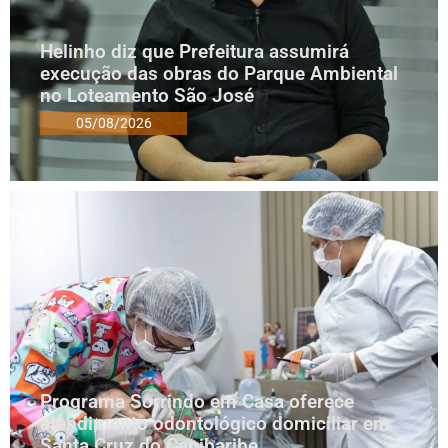
Helinho diz que Prefeitura assumirá
execução das obras do Parque Ambiental
no Loteamento São José
05/08/2026
Programa Sorrindo em Casa oferece
atendimento odontológico domiciliar em
Santa Cruz do Capibaribe