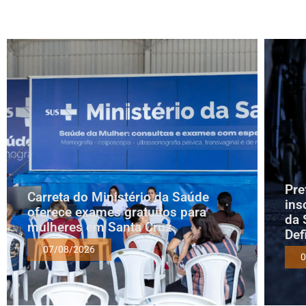
Pre
Carreta do Ministério da Saúde
ins
oferece exames gratuitos para
da 
mulheres em Santa Cruz
Def
07/08/2026
0