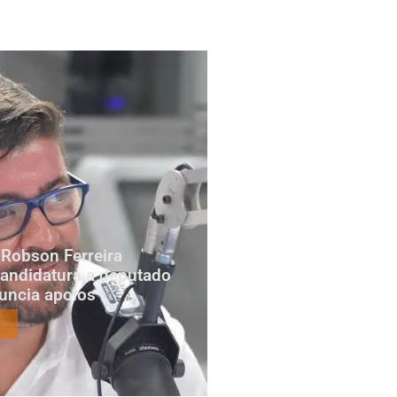
Robson Ferreira
candidatura a deputado
nuncia apoios