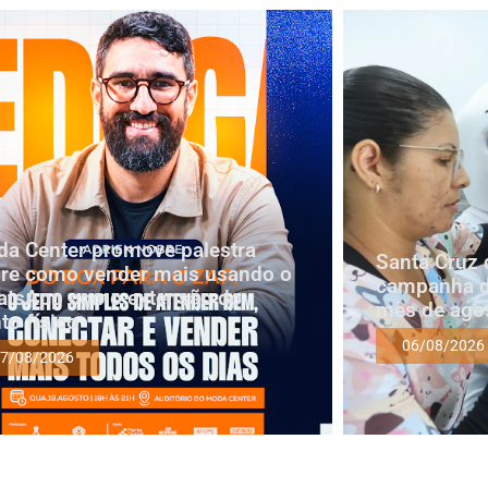
a Center promove palestra
Santa Cruz 
re como vender mais usando o
campanha d
tsApp como extensão do
mês de ago
to físico
06/08/2026
7/08/2026