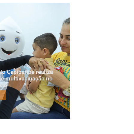
do Capibaribe realiza
e multivacinação no
sto