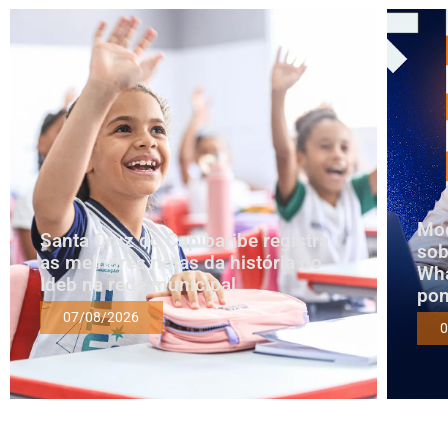
Mod
Santa Cruz do Capibaribe registra
sob
as melhores notas da história do
Wha
Ideb na rede municipal
pon
07/08/2026
0