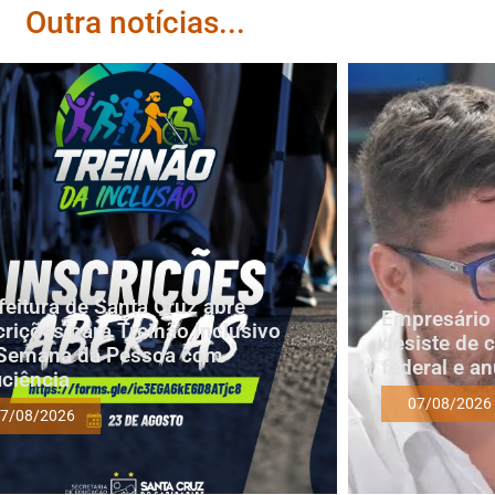
Outra notícias...
feitura de Santa Cruz abre
Empresário 
crições para Treinão Inclusivo
desiste de 
Semana da Pessoa com
federal e a
iciência
07/08/2026
7/08/2026