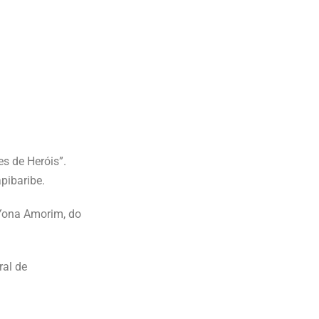
es de Heróis”.
pibaribe.
 Yona Amorim, do
ral de