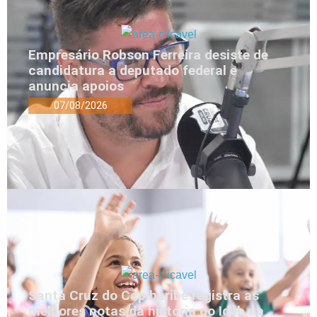
Empresário Robson Ferreira desiste de
candidatura a deputado federal e
anuncia apoios
07/08/2026
Santa Cruz do Capibaribe registra as
melhores notas da história do Ideb na