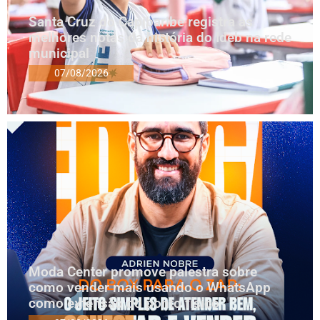
Santa Cruz do Capibaribe registra as
melhores notas da história do Ideb na rede
municipal
07/08/2026
Moda Center promove palestra sobre
como vender mais usando o WhatsApp
como extensão do ponto físico