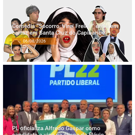
Comédia “Socorro, Virei Freira!” entra em
cartaz em Santa Cruz do Capibaribe
06/08/2026
PL oficializa Alfredo Gaspar como
candidato a vice na chapa de Flávio