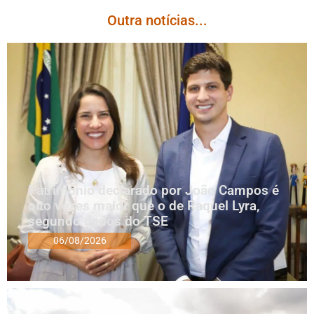
Outra notícias...
Patrimônio declarado por João Campos é
oito vezes maior que o de Raquel Lyra,
segundo dados do TSE
06/08/2026