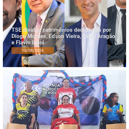
TSE divulga patrimônios declarados por
Diogo Moraes, Edson Vieira, Fábio Aragão
e Flávio Iapoi
10/08/2026