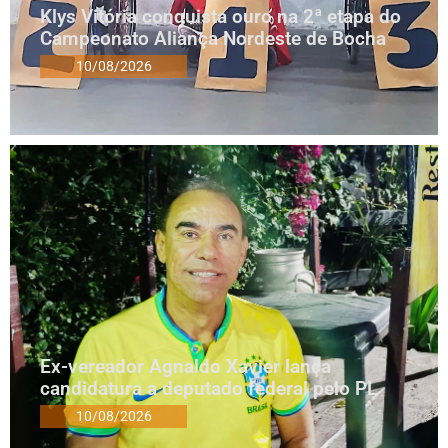
Klys Vitória conquista ouro na 2ª etapa do
Campeonato Aliança Nordeste de Bocha
10/08/2026
Ex-vereador Agnaldo Xavier lança
candidatura a deputado federal pelo PL
10/08/2026