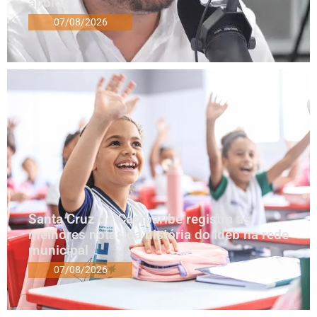
apoios
07/08/2026
Santa Cruz do Capibaribe registra as
melhores notas da história do Ideb na rede
municipal
07/08/2026