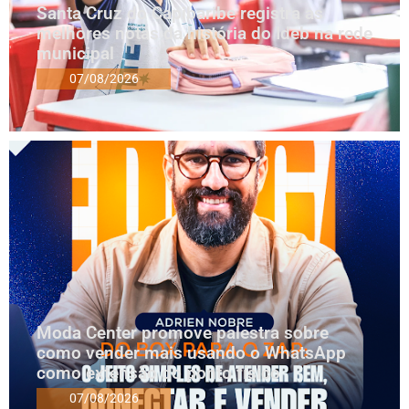
Santa Cruz do Capibaribe registra as
melhores notas da história do Ideb na rede
municipal
07/08/2026
Moda Center promove palestra sobre
como vender mais usando o WhatsApp
como extensão do ponto físico
07/08/2026