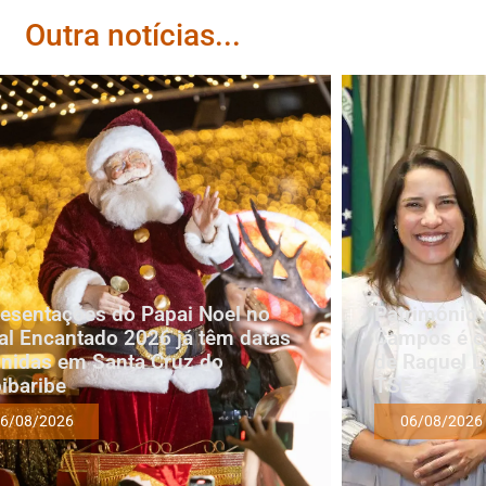
Outra notícias...
esentações do Papai Noel no
Patrimônio 
al Encantado 2026 já têm datas
Campos é oi
inidas em Santa Cruz do
de Raquel L
ibaribe
TSE
6/08/2026
06/08/2026