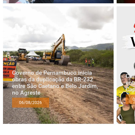
Governo de Pernambuco inicia
Com
obras da duplicação da BR-232
ent
entre São Caetano e Belo Jardim,
Cap
no Agreste
0
06/08/2026