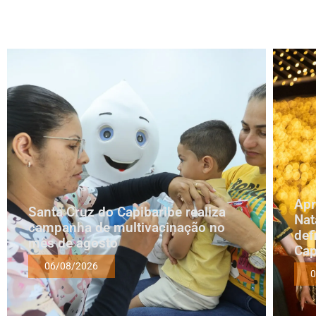
Apr
Santa Cruz do Capibaribe realiza
Nat
campanha de multivacinação no
def
mês de agosto
Cap
06/08/2026
0