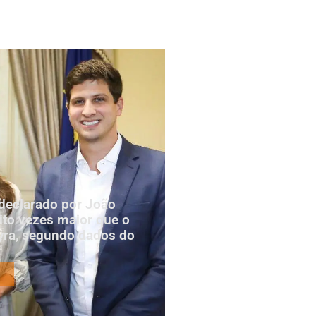
declarado por João
to vezes maior que o
yra, segundo dados do