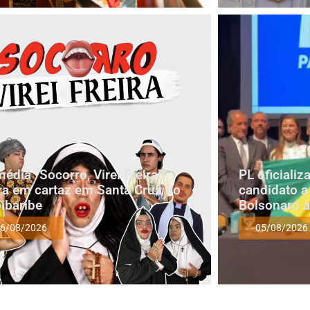
édia “Socorro, Virei Freira!”
PL oficiali
ra em cartaz em Santa Cruz do
candidato a
ibaribe
Bolsonaro à
6/08/2026
05/08/2026