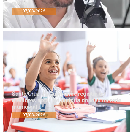
apoios
07/08/2026
Santa Cruz do Capibaribe registra as
melhores notas da história do Ideb na rede
municipal
07/08/2026