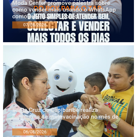
Moda Center promove palestra sobre
como vender mais usando o WhatsApp
como extensão do ponto físico
07/08/2026
Santa Cruz do Capibaribe realiza
campanha de multivacinação no mês de
agosto
06/08/2026