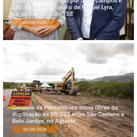
Patrimônio declarado por João Campos é
oito vezes maior que o de Raquel Lyra,
segundo dados do TSE
06/08/2026
Governo de Pernambuco inicia obras da
duplicação da BR-232 entre São Caetano e
Belo Jardim, no Agreste
06/08/2026