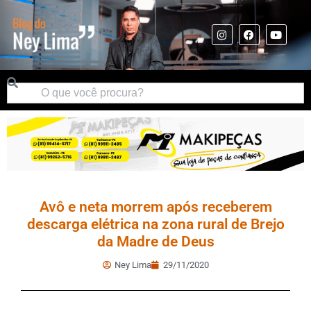
Avô e neta morrem após receberem
descarga elétrica na zona rural de Brejo
da Madre de Deus
Ney Lima
29/11/2020