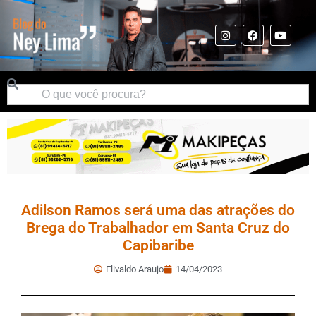
Adilson Ramos será uma das atrações do
Brega do Trabalhador em Santa Cruz do
Capibaribe
Elivaldo Araujo
14/04/2023