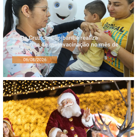
Santa Cruz do Capibaribe realiza
campanha de multivacinação no mês de
agosto
06/08/2026