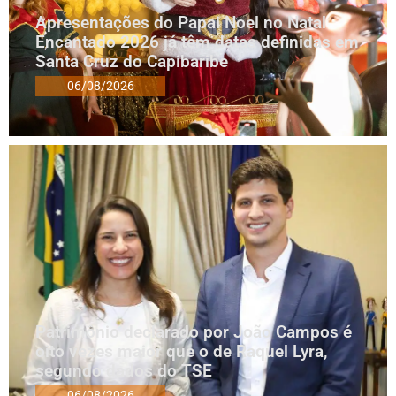
Apresentações do Papai Noel no Natal
Encantado 2026 já têm datas definidas em
Santa Cruz do Capibaribe
06/08/2026
Patrimônio declarado por João Campos é
oito vezes maior que o de Raquel Lyra,
segundo dados do TSE
06/08/2026