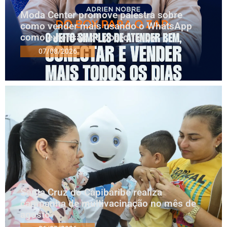
Moda Center promove palestra sobre
como vender mais usando o WhatsApp
como extensão do ponto físico
07/08/2026
Santa Cruz do Capibaribe realiza
campanha de multivacinação no mês de
agosto