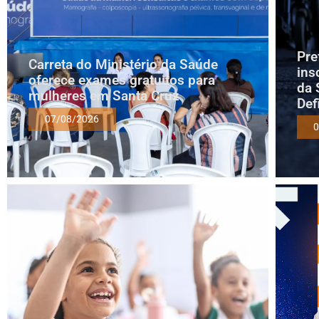
Pre
Carreta do Ministério da Saúde
ins
oferece exames gratuitos para
da 
mulheres em Santa Cruz
Def
07/08/2026
0