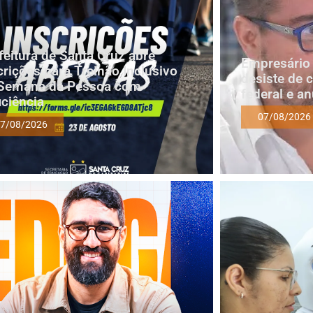
feitura de Santa Cruz abre
Empresário 
crições para Treinão Inclusivo
desiste de 
Semana da Pessoa com
federal e a
iciência
07/08/2026
7/08/2026