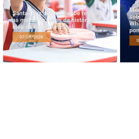
Mod
Santa Cruz do Capibaribe registra
sob
as melhores notas da história do
Wha
Ideb na rede municipal
pon
07/08/2026
0