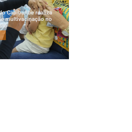
do Capibaribe realiza
e multivacinação no
sto