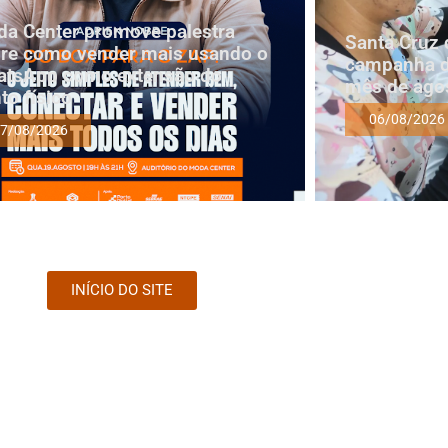
a Center promove palestra
Santa Cruz 
re como vender mais usando o
campanha d
tsApp como extensão do
mês de ago
to físico
06/08/2026
7/08/2026
INÍCIO DO SITE