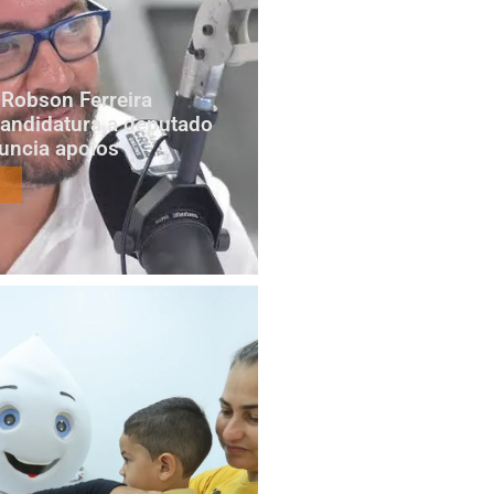
Robson Ferreira
candidatura a deputado
nuncia apoios