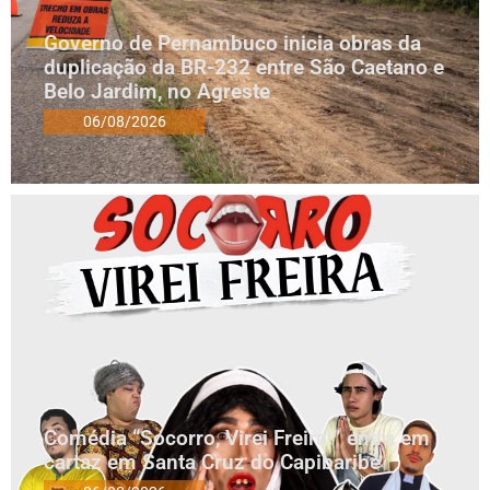
Governo de Pernambuco inicia obras da
duplicação da BR-232 entre São Caetano e
Belo Jardim, no Agreste
06/08/2026
Comédia “Socorro, Virei Freira!” entra em
cartaz em Santa Cruz do Capibaribe