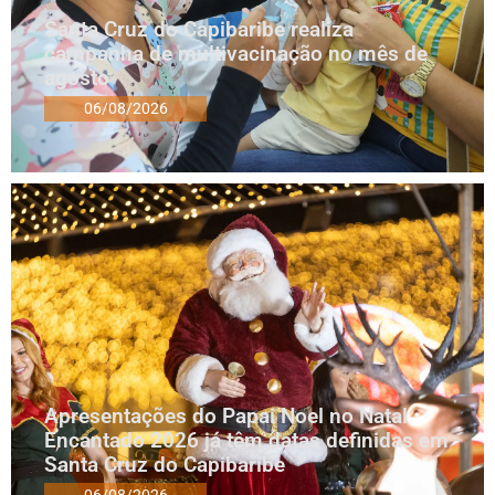
Santa Cruz do Capibaribe realiza
campanha de multivacinação no mês de
agosto
06/08/2026
Apresentações do Papai Noel no Natal
Encantado 2026 já têm datas definidas em
Santa Cruz do Capibaribe