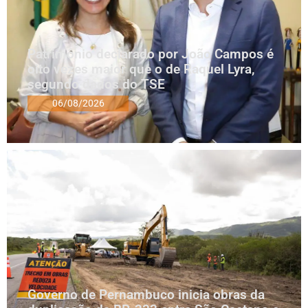
Patrimônio declarado por João Campos é
oito vezes maior que o de Raquel Lyra,
segundo dados do TSE
06/08/2026
Governo de Pernambuco inicia obras da