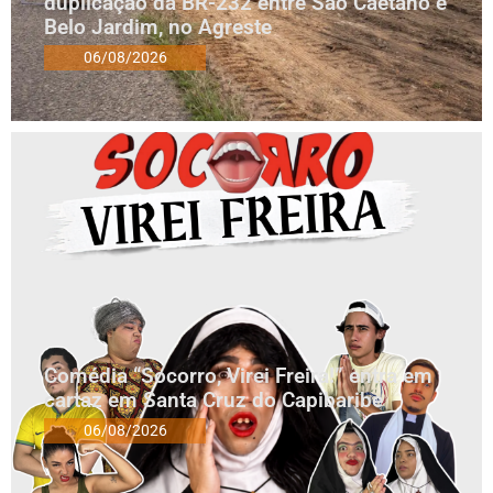
duplicação da BR-232 entre São Caetano e
Belo Jardim, no Agreste
06/08/2026
Comédia “Socorro, Virei Freira!” entra em
cartaz em Santa Cruz do Capibaribe
06/08/2026