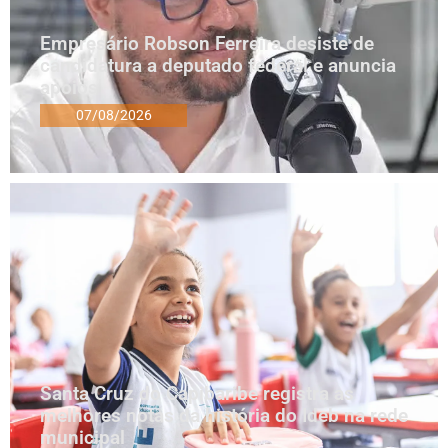
Empresário Robson Ferreira desiste de
candidatura a deputado federal e anuncia
apoios
07/08/2026
Santa Cruz do Capibaribe registra as
melhores notas da história do Ideb na rede
municipal