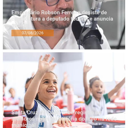
Empresário Robson Ferreira desiste de
candidatura a deputado federal e anuncia
apoios
07/08/2026
Santa Cruz do Capibaribe registra as
melhores notas da história do Ideb na rede
municipal