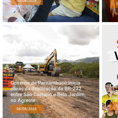
06/08/2026
0
Governo de Pernambuco inicia
Com
obras da duplicação da BR-232
ent
entre São Caetano e Belo Jardim,
Cap
no Agreste
0
06/08/2026