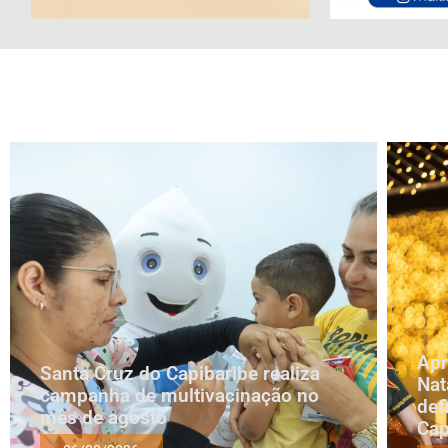
Apr
Santa Cruz do Capibaribe realiza
Nat
campanha de multivacinação no
def
mês de agosto
Cap