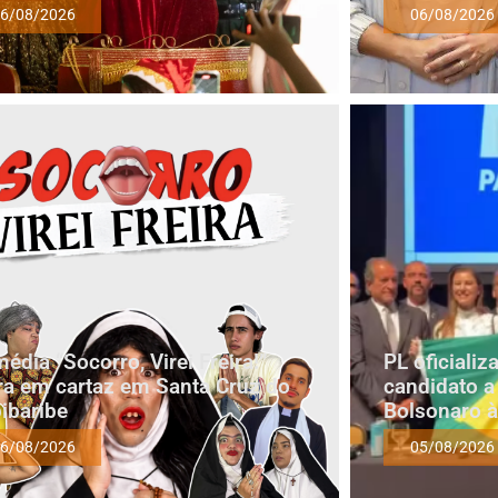
6/08/2026
06/08/2026
édia “Socorro, Virei Freira!”
PL oficiali
ra em cartaz em Santa Cruz do
candidato a
ibaribe
Bolsonaro à
6/08/2026
05/08/2026