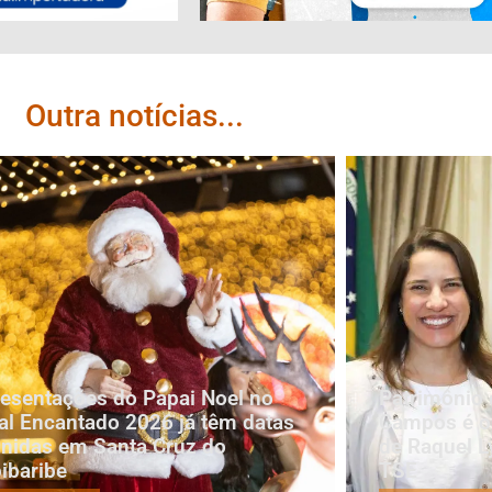
Outra notícias...
esentações do Papai Noel no
Patrimônio 
al Encantado 2026 já têm datas
Campos é oi
inidas em Santa Cruz do
de Raquel L
ibaribe
TSE