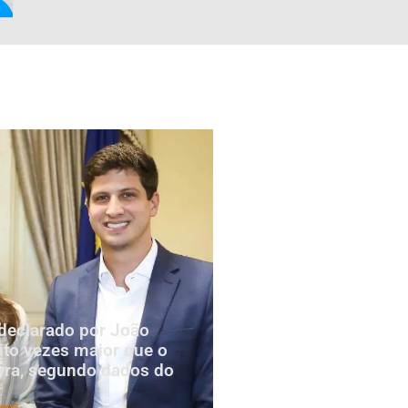
declarado por João
to vezes maior que o
yra, segundo dados do