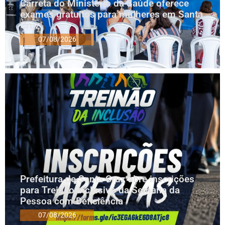
Carreta do Ministério da Saúde oferece
exames gratuitos para mulheres em Santa
Cruz
07/08/2026
Prefeitura de Santa Cruz abre inscrições
para Treinão Inclusivo da Semana da
Pessoa com Deficiência
07/08/2026