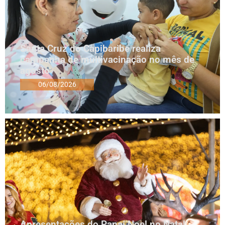
Santa Cruz do Capibaribe realiza
campanha de multivacinação no mês de
agosto
06/08/2026
Apresentações do Papai Noel no Natal