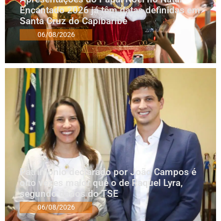
Encantado 2026 já têm datas definidas em
Santa Cruz do Capibaribe
06/08/2026
Patrimônio declarado por João Campos é
oito vezes maior que o de Raquel Lyra,
segundo dados do TSE
06/08/2026