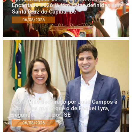
Encantado 2026 já têm datas definidas em
Santa Cruz do Capibaribe
06/08/2026
Patrimônio declarado por João Campos é
oito vezes maior que o de Raquel Lyra,
segundo dados do TSE
06/08/2026