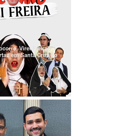
orro, Virei Freira!”
rtaz em Santa Cruz do