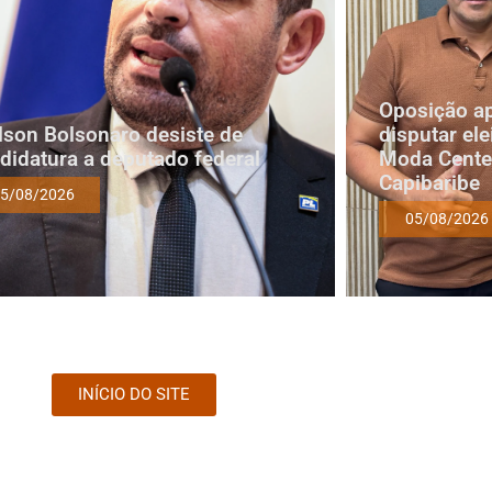
Oposição a
lson Bolsonaro desiste de
disputar ele
didatura a deputado federal
Moda Cente
Capibaribe
5/08/2026
05/08/2026
INÍCIO DO SITE