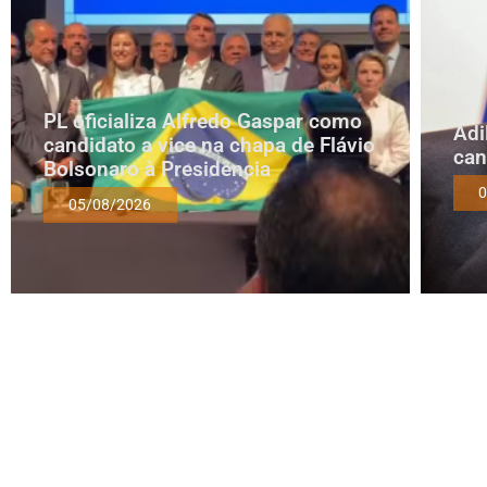
PL oficializa Alfredo Gaspar como
Adi
candidato a vice na chapa de Flávio
can
Bolsonaro à Presidência
0
05/08/2026