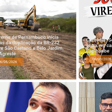
erno de Pernambuco inicia
Comédia “Soc
as da duplicação da BR-232
entra em ca
re São Caetano e Belo Jardim,
Capibaribe
Agreste
06/08/2026
6/08/2026