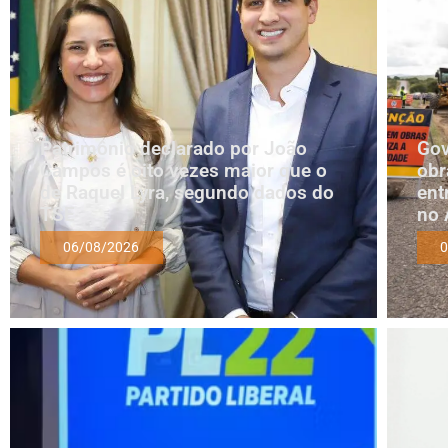
Patrimônio declarado por João
Gov
Campos é oito vezes maior que o
obr
de Raquel Lyra, segundo dados do
ent
TSE
no 
06/08/2026
0