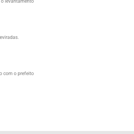
m o levantamento
eviradas.
o com o prefeito