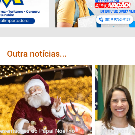
Outra notícias...
esentações do Papai Noel no
Patrimônio 