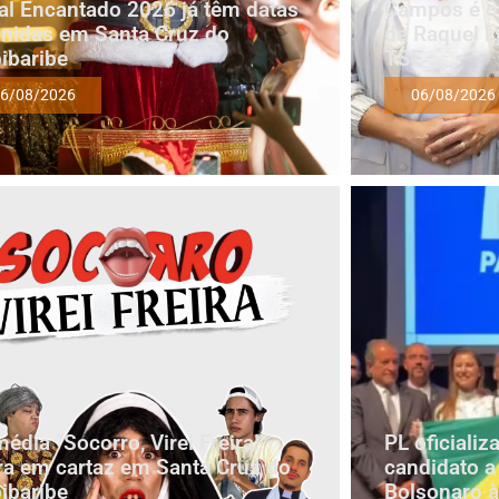
al Encantado 2026 já têm datas
Campos é oi
inidas em Santa Cruz do
de Raquel L
ibaribe
TSE
6/08/2026
06/08/2026
édia “Socorro, Virei Freira!”
PL oficiali
ra em cartaz em Santa Cruz do
candidato a
ibaribe
Bolsonaro à