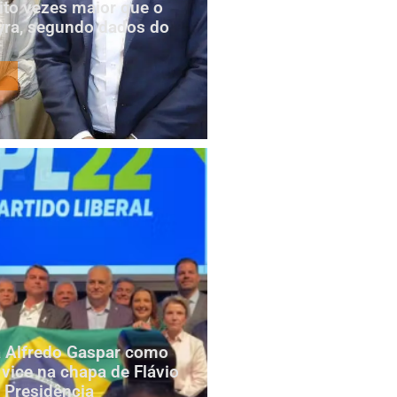
to vezes maior que o
yra, segundo dados do
za Alfredo Gaspar como
 vice na chapa de Flávio
 Presidência