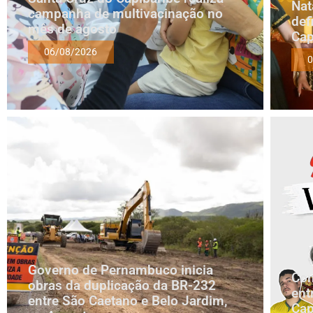
Nat
campanha de multivacinação no
def
mês de agosto
Cap
06/08/2026
0
Governo de Pernambuco inicia
Com
obras da duplicação da BR-232
ent
entre São Caetano e Belo Jardim,
Cap