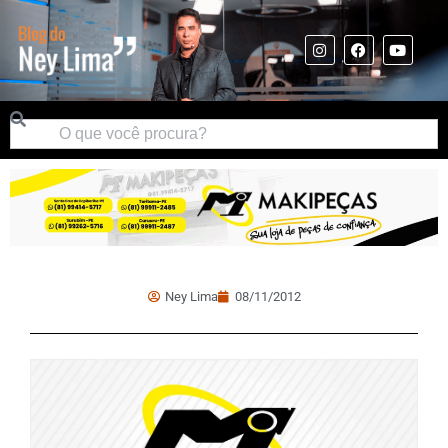
Ney Lima
08/11/2012