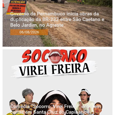
Governo de Pernambuco inicia obras da
duplicação da BR-232 entre São Caetano e
Belo Jardim, no Agreste
06/08/2026
Comédia “Socorro, Virei Freira!” entra em
cartaz em Santa Cruz do Capibaribe