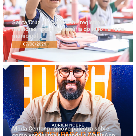
Santa Cruz do Capibaribe registra as
melhores notas da história do Ideb na rede
municipal
07/08/2026
Moda Center promove palestra sobre
como vender mais usando o WhatsApp