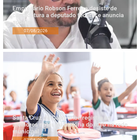
Empresário Robson Ferreira desiste de
candidatura a deputado federal e anuncia
apoios
07/08/2026
Santa Cruz do Capibaribe registra as
melhores notas da história do Ideb na rede
municipal