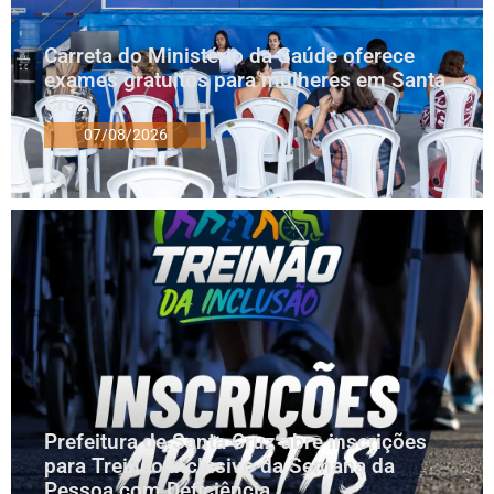
Carreta do Ministério da Saúde oferece
exames gratuitos para mulheres em Santa
Cruz
07/08/2026
Prefeitura de Santa Cruz abre inscrições
para Treinão Inclusivo da Semana da
Pessoa com Deficiência