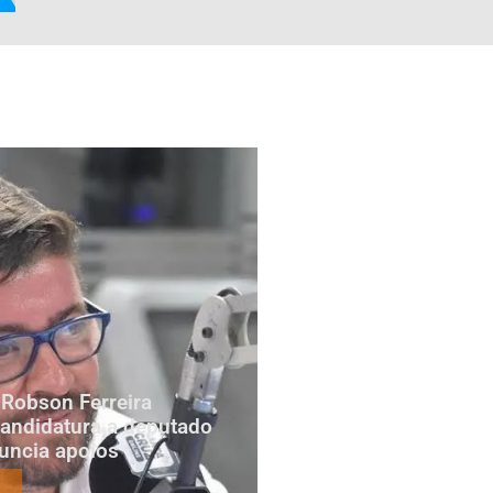
Robson Ferreira
candidatura a deputado
nuncia apoios