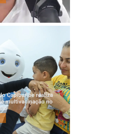
do Capibaribe realiza
e multivacinação no
sto