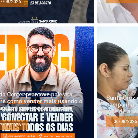
7/08/2026
a Center promove palestra
Santa Cruz 
re como vender mais usando o
campanha d
tsApp como extensão do
mês de ago
to físico
06/08/2026
7/08/2026