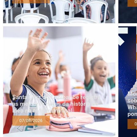
0
Mod
Santa Cruz do Capibaribe registra
sob
as melhores notas da história do
Wha
Ideb na rede municipal
pon
07/08/2026
0