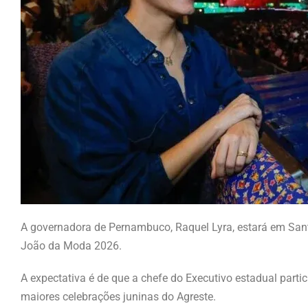
A governadora de Pernambuco, Raquel Lyra, estará em Sant
João da Moda 2026.
A expectativa é de que a chefe do Executivo estadual part
maiores celebrações juninas do Agreste.