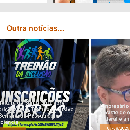
Outra notícias...
feitura de Santa Cruz abre
Empresário 
crições para Treinão Inclusivo
desiste de 
Semana da Pessoa com
federal e a
iciência
07/08/2026