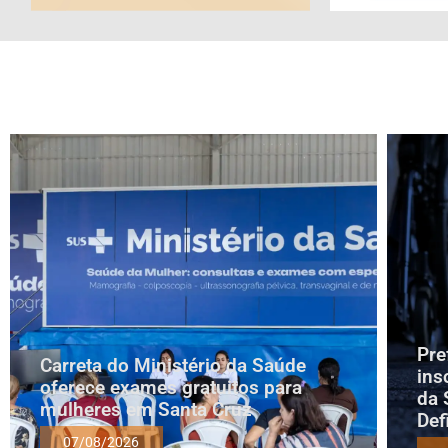
Pre
Carreta do Ministério da Saúde
ins
oferece exames gratuitos para
da 
mulheres em Santa Cruz
Def
07/08/2026